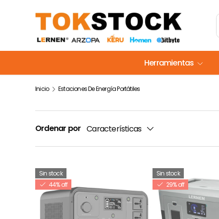
Ir al contenido
Herramientas
Inicio
Estaciones De Energía Portátiles
Ordenar por
Características
Sin stock
Sin stock
44% off
29% off