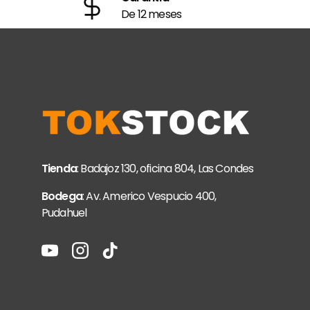
De 12 meses
Tienda
: Badajoz 130, oficina 804, Las Condes
Bodega
: Av. Americo Vespucio 400,
Pudahuel
YouTube
Instagram
TikTok