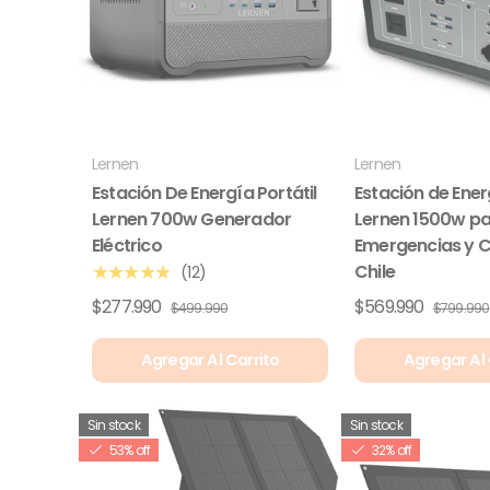
Lernen
Lernen
Estación De Energía Portátil
Estación de Ener
Lernen 700w Generador
Lernen 1500w p
Eléctrico
Emergencias y 
Chile
(12)
★★★★★
$277.990
$569.990
$499.990
$799.990
Agregar Al Carrito
Agregar Al 
Sin stock
Sin stock
53% off
32% off