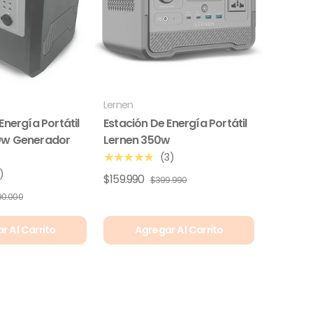
Lernen
Energía Portátil
Estación De Energía Portátil
0w Generador
Lernen 350w
(3)
★★★★★
)
$159.990
$399.990
190.000
r Al Carrito
Agregar Al Carrito