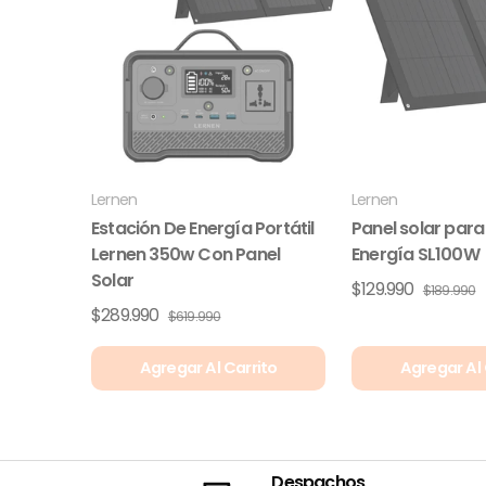
Lernen
Lernen
Estación De Energía Portátil
Panel solar para
Lernen 350w Con Panel
Energía SL100W
Solar
$129.990
$189.990
$289.990
$619.990
Agregar Al Carrito
Agregar Al 
Despachos