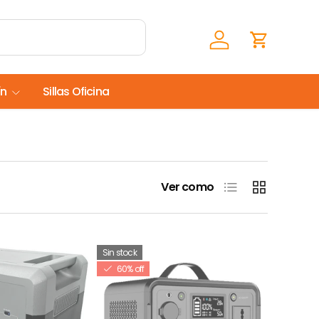
Iniciar sesión
Carrito
ín
Sillas Oficina
Lista
Cuadrícula
Ver como
Sin stock
60% off