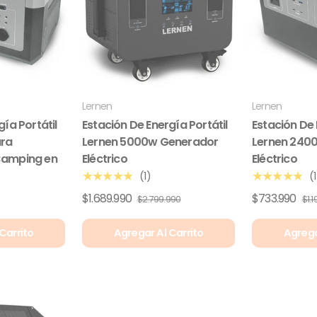
Lernen
Lernen
gía Portátil
Estación De Energía Portátil
Estación De 
ara
Lernen 5000w Generador
Lernen 240
Camping en
Eléctrico
Eléctrico
(1)
(1
★★★★★
★★★★★
$1.689.990
$733.990
$2.799.990
$1.
Carrito
Agregar Al Carrito
Agrega