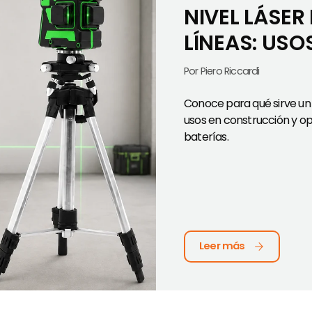
NIVEL LÁSER
LÍNEAS: USO
Por Piero Riccardi
Conoce para qué sirve un ni
usos en construcción y op
baterías.
Nivel Láser Profesional 
Leer más