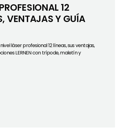
 PROFESIONAL 12
S, VENTAJAS Y GUÍA
vel láser profesional 12 líneas, sus ventajas,
ciones LERNEN con trípode, maletín y
12 Líneas: usos, ventajas y guía