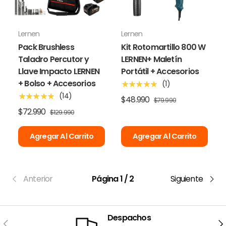
Lernen
Lernen
Pack Brushless
Kit Rotomartillo 800 W
Taladro Percutor y
LERNEN+ Maletín
Llave Impacto LERNEN
Portátil + Accesorios
+ Bolso + Accesorios
(1)
★★★★★
(14)
★★★★★
$48.990
$79.990
$72.990
$129.990
Agregar Al Carrito
Agregar Al Carrito
Anterior
Página 1 / 2
Siguiente
Despachos
Anterior
Sig