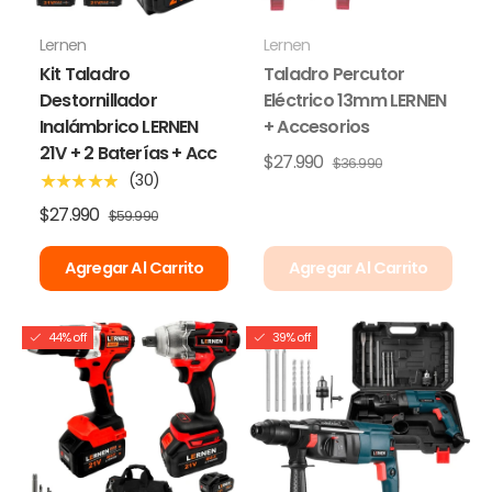
Lernen
Lernen
Kit Taladro
Taladro Percutor
Destornillador
Eléctrico 13mm LERNEN
Inalámbrico LERNEN
+ Accesorios
21V + 2 Baterías + Acc
$27.990
$36.990
(30)
★★★★★
$27.990
$59.990
Agregar Al Carrito
Agregar Al Carrito
44% off
39% off