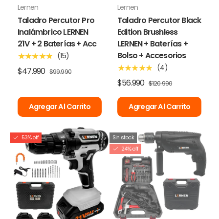
Lernen
Lernen
Taladro Percutor Pro
Taladro Percutor Black
Inalámbrico LERNEN
Edition Brushless
21V + 2 Baterías + Acc
LERNEN + Baterías +
Bolso + Accesorios
(15)
★★★★★
(4)
★★★★★
$47.990
$99.990
$56.990
$120.990
Agregar Al Carrito
Agregar Al Carrito
53% off
Sin stock
24% off