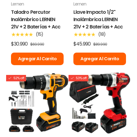
Lernen
Lernen
Taladro Percutor
Llave Impacto 1/2"
Inalámbrico LERNEN
Inalámbrica LERNEN
21V + 2 Baterías + Acc
21V + 2 Baterías + Acc
(15)
(18)
★★★★★
★★★★★
$30.990
$45.990
$69.990
$89.990
Agregar Al Carrito
Agregar Al Carrito
52% off
53% off