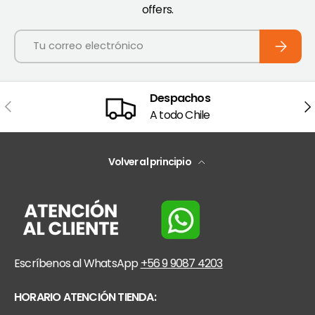
offers.
Correo electrónico
Suscribi
Despachos
Anterior
Sig
A todo Chile
Volver al principio
Escríbenos al WhatsApp
+56 9 9087 4203
HORARIO ATENCIÓN TIENDA: