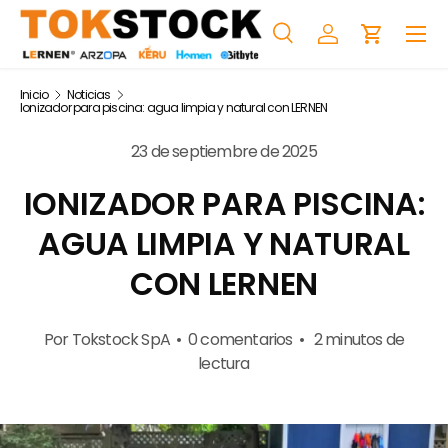
Menú
Ir al contenido
Buscar
Iniciar sesión
Carrito
Buscar
Buscar
Inicio
Noticias
Ionizador para piscina: agua limpia y natural con LERNEN
23 de septiembre de 2025
IONIZADOR PARA PISCINA:
AGUA LIMPIA Y NATURAL
CON LERNEN
Por Tokstock SpA • 0 comentarios • 2 minutos de
lectura