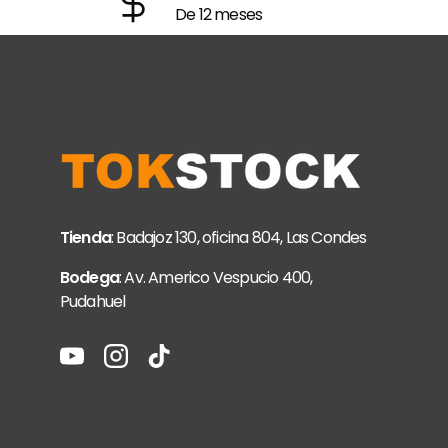
De 12 meses
Tienda
: Badajoz 130, oficina 804, Las Condes
Bodega
: Av. Americo Vespucio 400,
Pudahuel
YouTube
Instagram
TikTok