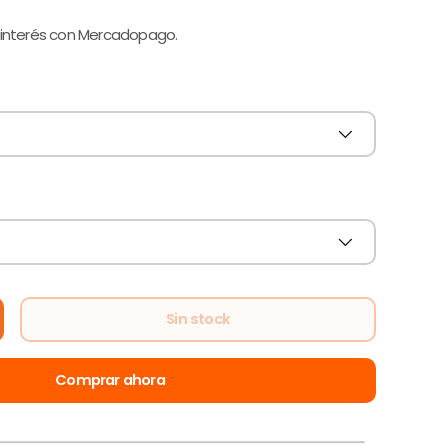
 interés con Mercadopago.
Sin stock
alería
Comprar ahora