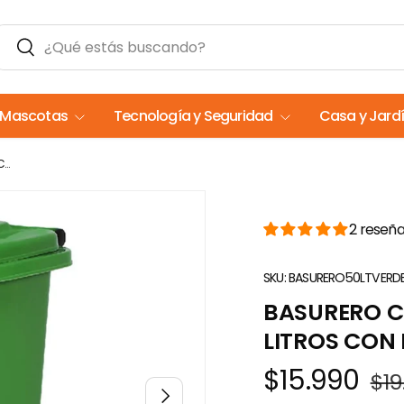
Buscar
Buscar
Mascotas
Tecnología y Seguridad
Casa y Jard
Basurero Contenedor De Basura 50 Litros Con Ruedas - Colores
2 reseñ
SKU:
BASURERO50LTVERD
BASURERO C
LITROS CON
$15.990
$19
Siguiente