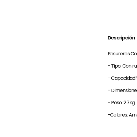
Descripción
Basureros Co
- Tipo: Con r
- Capacidad 5
- Dimension
- Peso: 2.7kg
-Colores: Amari