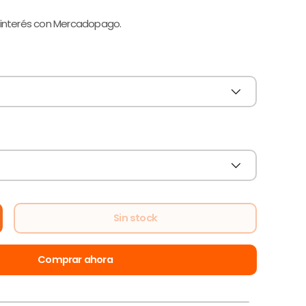
 interés con Mercadopago.
Sin stock
alería
Comprar ahora