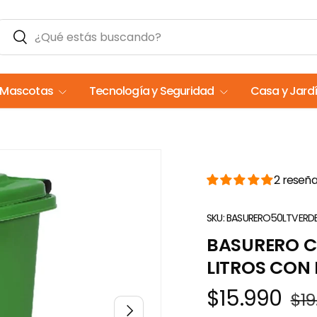
Buscar
Buscar
Mascotas
Tecnología y Seguridad
Casa y Jard
2 reseñ
SKU:
BASURERO50LTVERD
BASURERO C
LITROS CON
$15.990
$19
Siguiente