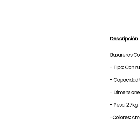
Descripción
Basureros Co
- Tipo: Con r
- Capacidad 5
- Dimension
- Peso: 2.7kg
-Colores: Amari