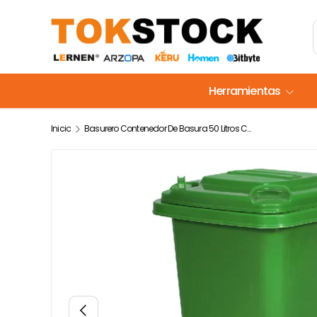
Ir al contenido
Herramientas
Inicio
Basurero Contenedor De Basura 50 Litros Con Ruedas - Colores
La imagen 2 ya está disponible en la vista de galería
Anterior