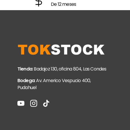
De 12 meses
Tienda
: Badajoz 130, oficina 804, Las Condes
Bodega
: Av. Americo Vespucio 400,
Pudahuel
YouTube
Instagram
TikTok