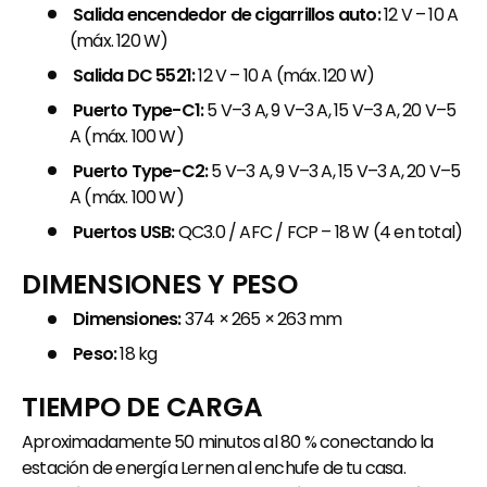
Salida encendedor de cigarrillos auto:
12 V – 10 A
(máx. 120 W)
Salida DC 5521:
12 V – 10 A (máx. 120 W)
Puerto Type-C1:
5 V–3 A, 9 V–3 A, 15 V–3 A, 20 V–5
A (máx. 100 W)
Puerto Type-C2:
5 V–3 A, 9 V–3 A, 15 V–3 A, 20 V–5
A (máx. 100 W)
Puertos USB:
QC3.0 / AFC / FCP – 18 W (4 en total)
DIMENSIONES Y PESO
Dimensiones:
374 × 265 × 263 mm
Peso:
18 kg
TIEMPO DE CARGA
Aproximadamente 50 minutos al 80 % conectando la
estación de energía Lernen al enchufe de tu casa.