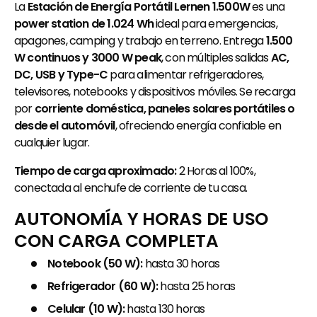
La
Estación de Energía Portátil Lernen 1.500W
es una
power station de 1.024 Wh
ideal para emergencias,
apagones, camping y trabajo en terreno. Entrega
1.500
W continuos y 3000 W peak
, con múltiples salidas
AC,
DC, USB y Type-C
para alimentar refrigeradores,
televisores, notebooks y dispositivos móviles. Se recarga
por
corriente doméstica, paneles solares portátiles o
desde el automóvil
, ofreciendo energía confiable en
cualquier lugar.
Tiempo de carga aproximado:
2 Horas al 100%,
conectada al enchufe de corriente de tu casa.
AUTONOMÍA Y HORAS DE USO
CON CARGA COMPLETA
Notebook (50 W):
hasta 30 horas
Refrigerador (60 W):
hasta 25 horas
Celular (10 W):
hasta 130 horas