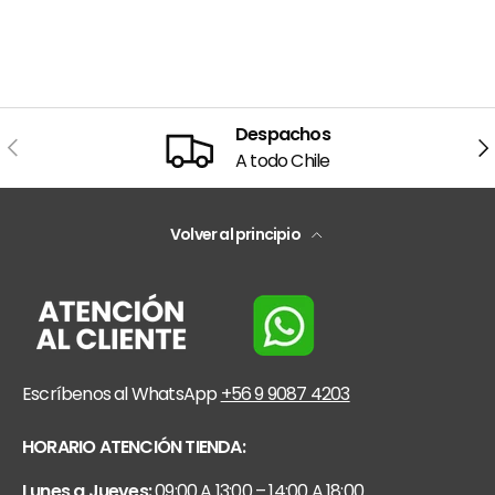
Despachos
Anterior
Sig
A todo Chile
Volver al principio
Escríbenos al WhatsApp
+56 9 9087 4203
HORARIO ATENCIÓN TIENDA:
Lunes a Jueves:
09:00 A 13:00 – 14:00 A 18:00