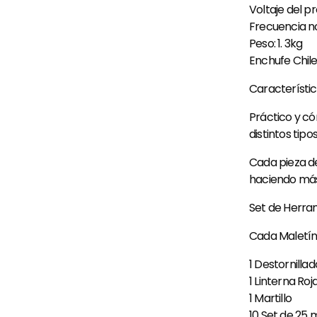
Voltaje del p
Frecuencia n
Peso: 1. 3kg
Enchufe Chil
Característi
Práctico y c
distintos tip
Cada pieza d
haciendo más
Set de Herra
Cada Maletín 
1 Destornillad
1 Linterna Roj
1 Martillo
10 Set de 25