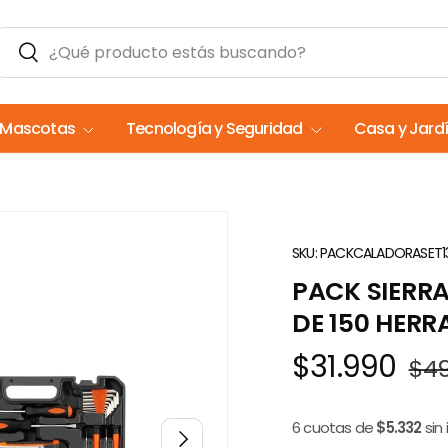
Buscar
Buscar
Mascotas
Tecnología y Seguridad
Casa y Jard
SKU:
PACKCALADORASET1
PACK SIERR
DE 150 HER
$31.990
$4
6 cuotas de
$5.332
sin
Siguiente