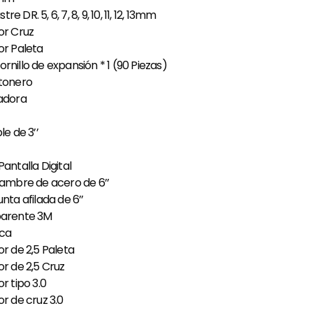
e DR. 5, 6, 7, 8, 9, 10, 11, 12, 13mm
dor Cruz
or Paleta
rnillo de expansión * 1 (90 Piezas)
rtonero
ladora
le de 3’’
Pantalla Digital
alambre de acero de 6’’
unta afilada de 6’’
sparente 3M
ica
or de 2,5 Paleta
or de 2,5 Cruz
or tipo 3.0
or de cruz 3.0