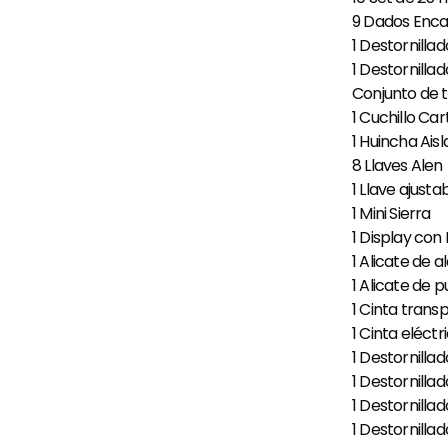
9 Dados Encastr
1 Destornilla
1 Destornillad
Conjunto de to
1 Cuchillo Ca
1 Huincha Ais
8 Llaves Alen
1 Llave ajustab
1 Mini Sierra
1 Display con 
1 Alicate de 
1 Alicate de p
1 Cinta tran
1 Cinta eléctr
1 Destornillad
1 Destornillad
1 Destornillad
1 Destornillad