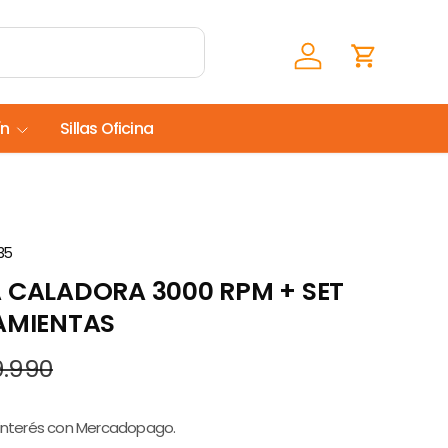
Iniciar sesión
Carrito
ín
Sillas Oficina
35
A CALADORA 3000 RPM + SET
RAMIENTAS
9.990
 interés con Mercadopago.