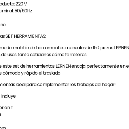
roducto: 220 V
ominal: 50/60Hz
eno
cas SET HERRAMIENTAS:
ómodo maletín de herramientas manuales de 150 piezas LERNEN. 
os de usos tanto cotidianos cómo ferreteros
e este set de herramientas LERNEN encaja perfectamente en el
 cómodo y rápido el traslado
mientas ideal para complementar los trabajos del hogar!
Incluye:
or en T
a
 mm