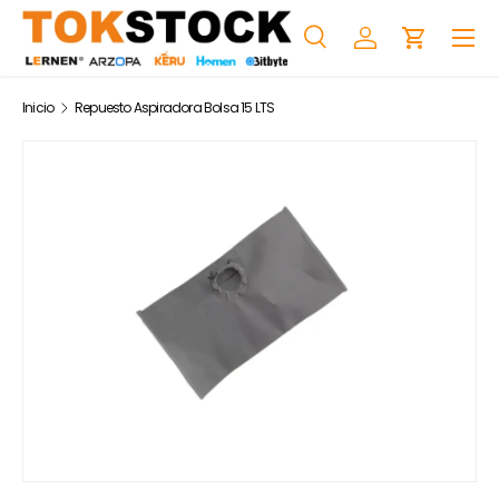
Menú
Ir al contenido
Buscar
Iniciar sesión
Carrito
Buscar
Buscar
Inicio
Repuesto Aspiradora Bolsa 15 LTS