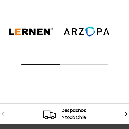
Despachos
Anterior
Sig
A todo Chile